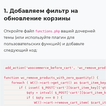
1. Добавляем фильтр на
обновление корзины
Откройте файл
вашей дочерней
functions.php
темы (или используйте плагин для
пользовательских функций) и добавьте
следующий код:
add_action('woocommerce_before_cart', 'wc_remove_prod
function wc_remove_products_with_zero_quantity() {

    foreach ( WC()->cart->get_cart() as $cart_item_key
        if ( isset( $_POST['cart'][$cart_item_key]['qt
            $qty = intval( $_POST['cart'][$cart_item_k
            if ( $qty === 0 ) {

                WC()->cart->remove_cart_item( $cart_it