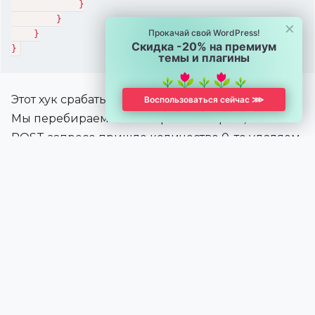
            }

        }

×
Прокачай свой WordPress!
    }

Скидка -20% на премиум
}
темы и плагины
Этот хук срабатывает перед выводом корзины.
Воспользоваться сейчас ⋙
Мы перебираем все товары и смотрим, если в
POST-запросе пришло количество 0, то удаляем
товар.
2. Обработка AJAX обновления
корзины
Если на вашем сайте используется AJAX для
обновления корзины, понадобится
дополнительный хук для обработки удаления