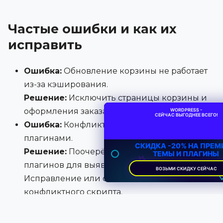
Частые ошибки и как их
исправить
Ошибка:
Обновление корзины не работает
из-за кэширования.
Решение:
Исключить страницы корзины и
оформления заказа из кэширования.
WORDPRESS -
СЕЙЧАС ВЫГОДНЕЕ ВСЕГО!
Ошибка:
Конфликт JavaScript между
плагинами.
СКИДКА -20% НА ПРЕ
Решение:
Поочерёдное отключение
ТЕМЫ И ПЛАГИНЫ
плагинов для выявления проблемного.
ВОЗЬМИ СКИДКУ СЕЙЧАС
Исправление или отключение
конфликтного скрипта.
Ошибка:
Использование устаревших хуков
или функций.