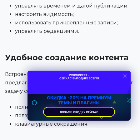
управлять временем и датой публикации;
настроить видимость;
использовать прикрепленные записи;
управлять редакциями.
Удобное создание контента
×
Встроенный визуальный редактор WordPress
WORDPRESS -
СЕЙЧАС ВЫГОДНЕЕ ВСЕГО!
предлагает несколько опций, которые упростят
задачу создания контента. Среди них:
СКИДКА -20% НА ПРЕМИУМ
ТЕМЫ И ПЛАГИНЫ
полноэкранный режим,
ВОЗЬМИ СКИДКУ СЕЙЧАС
ползунок тулбара,
клавиатурные сокращения.