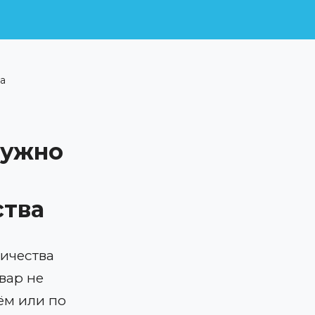
а
нужно
ства
ичества
вар не
ём или по