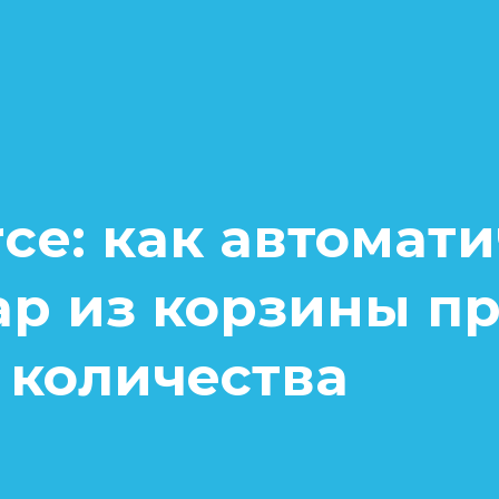
e: как автомати
ар из корзины п
 количества