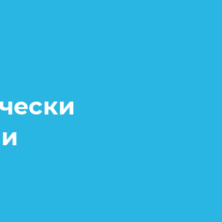
чески
ри