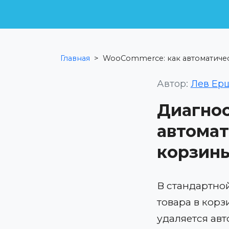
Главная
>
WooCommerce: как автоматичес
Автор:
Лев Ер
Диагнос
автомат
корзины
В стандартно
товара в корз
удаляется авт