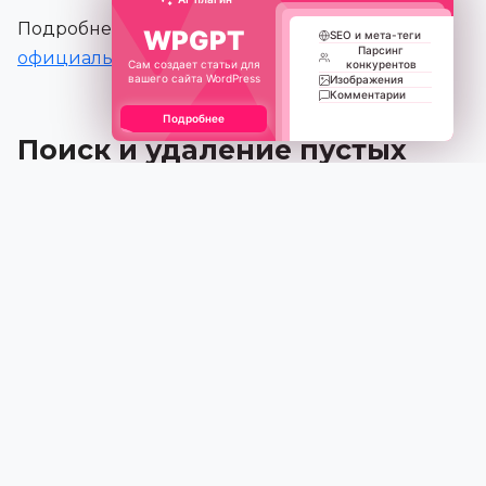
Подробнее о Clearfy Pro можно узнать на
WPGPT
SEO и мета-теги
Парсинг
официальном сайте
.
Сам создает статьи для
конкурентов
вашего сайта WordPress
Изображения
Комментарии
Подробнее
Поиск и удаление пустых
категорий через код
Если вы хотите контролировать процесс более
детально, можно использовать код. Ниже
представлен пример функции с префиксом
, которая находит и удаляет пустые
wpcourse_
категории из базы данных.
function wpcourse_delete_empty_categories() {

    $args = array(

        'taxonomy' => 'category',
