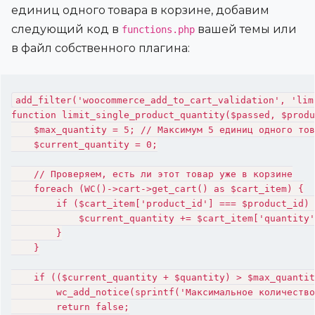
единиц одного товара в корзине, добавим
следующий код в
вашей темы или
functions.php
в файл собственного плагина:
add_filter('woocommerce_add_to_cart_validation', 'lim
function limit_single_product_quantity($passed, $produ
    $max_quantity = 5; // Максимум 5 единиц одного тов
    $current_quantity = 0;

    // Проверяем, есть ли этот товар уже в корзине

    foreach (WC()->cart->get_cart() as $cart_item) {

        if ($cart_item['product_id'] === $product_id) 
            $current_quantity += $cart_item['quantity'
        }

    }

    if (($current_quantity + $quantity) > $max_quantit
        wc_add_notice(sprintf('Максимальное количество
        return false;
