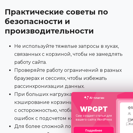
Практические советы по
безопасности и
производительности
Не используйте тяжелые запросы в хуках,
связанных с корзиной, чтобы не замедлять
работу сайта.
Проверяйте работу ограничений в разных
браузерах и сессиях, чтобы избежать
рассинхронизации данных.
При больших нагрузках на сервер
AI-плагин
кэширование корзины следует настраивать
WPGPT
S
с осторожностью, чтобы не возникало
Сам создает статьи для
ошибок с подсчетом количества товаров.
вашего сайта WordPress
И
К
Для более сложной логики ограничений
Подробнее