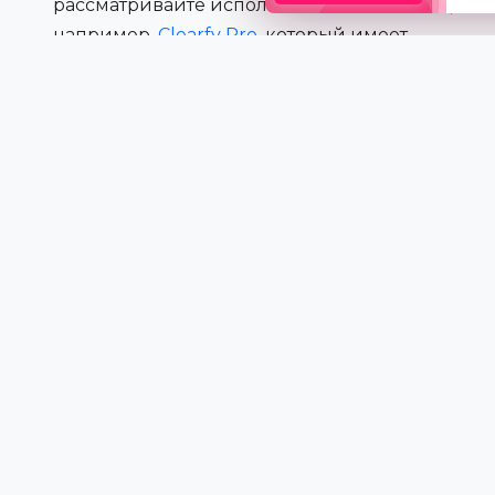
рассматривайте использование плагинов,
например,
Clearfy Pro
, который имеет
расширенные инструменты оптимизации
WooCommerce.
Сравнение способов
реализации ограничения
количества товаров
Метод
Плюсы
Минусы
Требует
Быстро, без
Код в
навыков,
дополнительных
functions.php
ограничен по
плагинов
функционалу